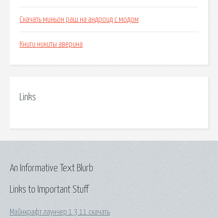
Скачать миньон раш на андроид с модом
Книги никиты аверина
Links
An Informative Text Blurb
Links to Important Stuff
Майнкрафт лаунчер 1 3 11 скачать