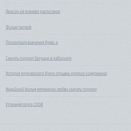
Люксор на ясенево расписание
Фильм тартюф
Презентація вивчення букви а
Скачать торрент бегущие в лабиринте
История пугачевского бунта отрывки краткое содержание
Индийский фильм мятежники любви скачать торрент
Утренняя почта 2008