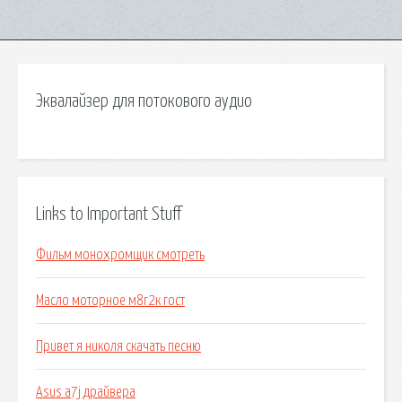
Эквалайзер для потокового аудио
Links to Important Stuff
Фильм монохромщик смотреть
Масло моторное м8г2к гост
Привет я николя скачать песню
Asus a7j драйвера