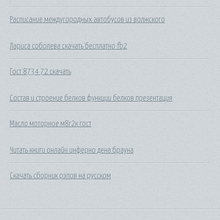
Расписание междугородных автобусов из волжского
Лариса соболева скачать бесплатно fb2
Гост 8734 72 скачать
Состав и строение белков функции белков презентация
Масло моторное м8г2к гост
Читать книги онлайн инферно дена брауна
Скачать сборник рэпов на русском