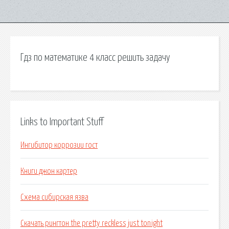
Гдз по математике 4 класс решить задачу
Links to Important Stuff
Ингибитор коррозии гост
Книги джон картер
Схема сибирская язва
Скачать рингтон the pretty reckless just tonight