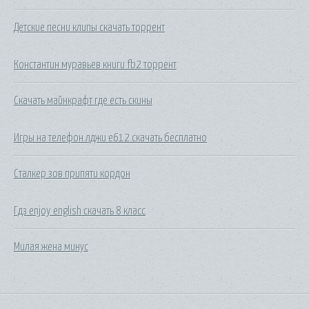
Детские песни клипы скачать торрент
Константин муравьев книги fb2 торрент
Скачать майнкрафт где есть скины
Игры на телефон лджи е612 скачать бесплатно
Сталкер зов припяти кордон
Гдз enjoy english скачать 8 класс
Милая жена минус