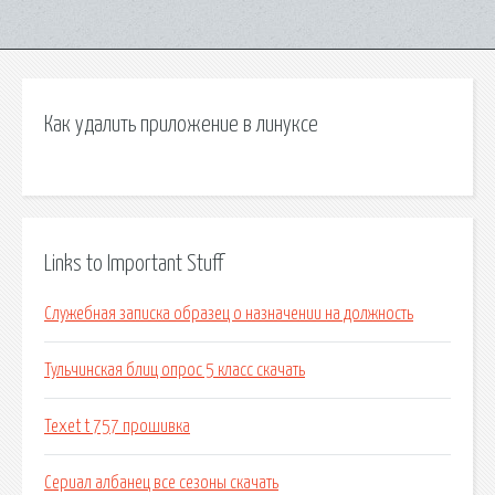
Как удалить приложение в линуксе
Links to Important Stuff
Служебная записка образец о назначении на должность
Тульчинская блиц опрос 5 класс скачать
Texet t 757 прошивка
Сериал албанец все сезоны скачать