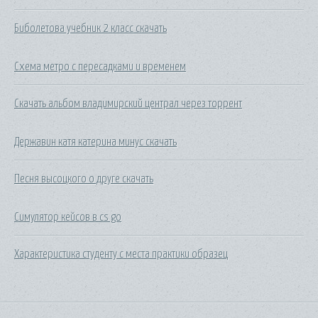
Биболетова учебник 2 класс скачать
Схема метро с пересадками и временем
Скачать альбом владимирский централ через торрент
Державин катя катерина минус скачать
Песня высоцкого о друге скачать
Симулятор кейсов в cs go
Характеристика студенту с места практики образец