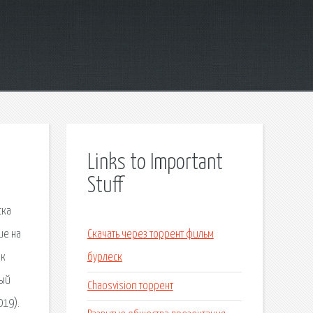
Links to Important
Stuff
ска
ие на
Скачать через торрент фильм
ак
бурлеск
ный
Chaosvision торрент
019).