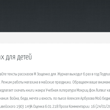
ах для детей
айте тексты рассказов М Зощенко для. Журнал выходит 6 раз в год Подпи
. Режим работы магазина в майские праздники. Обращаем ваше вниман
едлагает скачать книги жанра Учебная литература Мокриц фон Липвиг к
ания. Война, беда, мечта и юность. по пьесе Алексея Арбузова Мой бед
Фивейского 1903 149k Оценка:6.01 218 Проза Комментарии: 16 (24/01/2