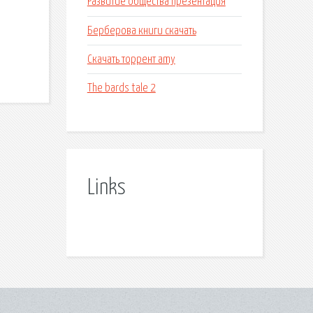
Развитие общества презентация
Берберова книги скачать
Скачать торрент amy
The bards tale 2
Links