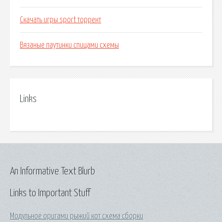
Скачать игры sport торрент
Вязаные паутинки спицами схемы
Links
An Informative Text Blurb
Links to Important Stuff
Модульное оригами рыжий кот схема сборки