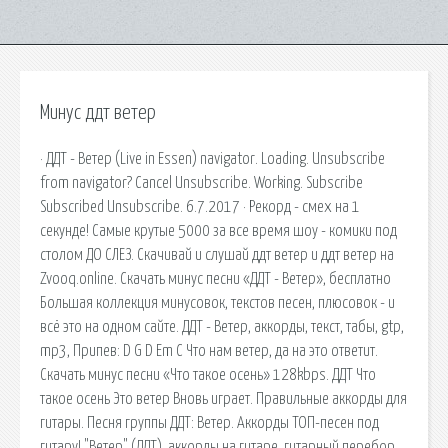
Минус ддт ветер
· ДДТ - Ветер (Live in Essen) navigator. Loading. Unsubscribe
from navigator? Cancel Unsubscribe. Working. Subscribe
Subscribed Unsubscribe. 6.7.2017 · Рекорд - смех на 1
секунде! Самые крутые 5000 за все время шоу - комики под
столом ДО СЛЕЗ. Скачивай и слушай ддт ветер и ддт ветер на
Zvooq.online. Скачать минус песни «ДДТ - Ветер», бесплатно
Большая коллекция минусовок, текстов песен, плюсовок - и
всё это на одном сайте. ДДТ - Ветер, аккорды, текст, табы, gtp,
mp3, Припев: D G D Em C Что нам ветер, да на это ответит.
Скачать минус песни «Что такое осень» 128kbps. ДДТ Что
такое осень Это ветер Вновь играет. Правильные аккорды для
гитары. Песня группы ДДТ: Ветер. Аккорды ТОП-песен под
гитару! "Ветер" (ДДТ), аккорды на гитаре. гитарный перебор,