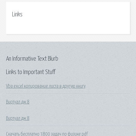
Links
An Informative Text Blurb
Links to Important Stuff
Vba excel копирование листа в другую книгу
Виртуал дж 8
Виртуал дж 8
Скачать бесплатно 3800 задач по физике pdf