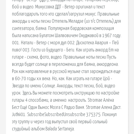
бой и видео. Минусовка ДДТ - Ветер оригинал и текст
поблагодарить того кто сделал/загрузил минус. Правильные
аккорды и ноты песни Оттепель Меладзе (из т/с Оттепель) для
синтезатора, баяна. Популярная бардовская композиция
была написана Булатом Шалвовичем Окуджавой в 1967 году.
001. Натали - Ветер с моря дул 002. Дискотека Авария – Пей
пиво! 003. Гости из Будущего - Беги. Как играть аккорд Em на
гитаре - схема, фото, видео. Правильные ноты песни Пусть
всегда будет солнце в переложении для баяна, аккордеона.
Рок как направление в русской музыке стал зарождаться еще
в 60-70 годы xx века. Но, как. Как играть на гитаре Цой -
Звезда по имени Солнце. Аккорды, текст песни, бой, видео
урок. Здесь Вы можете посмотреть инструкцию по настройке
гитары 4 способами, а именно: настроить. Stromae Алёна
Бест Ещё Один Вынос Мозга С Радио Ваня. Stromae Алена Даст.
Jutkii01. SubscribeSubscribedUnsubscribe 375375. Покинул
эту группу и через год выпустил свой первый сольный
студийный альбом Balada Sertaneja.