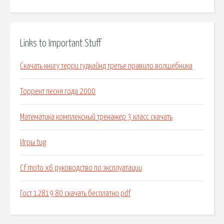
Links to Important Stuff
Скачать книгу терри гудкайнд третье правило волшебника
Торрент песня года 2000
Математика комплексный тренажер 3 класс скачать
Игры tug
Cf moto x6 руководство по эксплуатации
Гост 12819 80 скачать бесплатно pdf