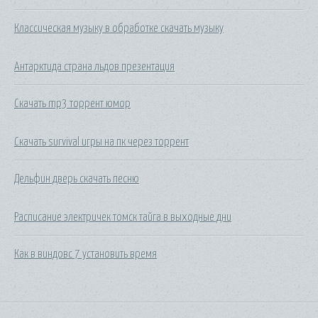
Классическая музыку в обработке скачать музыку
Антарктида страна льдов презентация
Скачать mp3 торрент юмор
Скачать survival игры на пк через торрент
Дельфин дверь скачать песню
Расписание электричек томск тайга в выходные дни
Как в виндовс 7 установить время