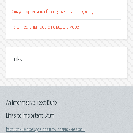
Симулятор мимики facerig скачать на андроид
Текст песни ты просто не видела море
Links
An Informative Text Blurb
Links to Important Stuff
Расписание поездов апатиты полярные зори