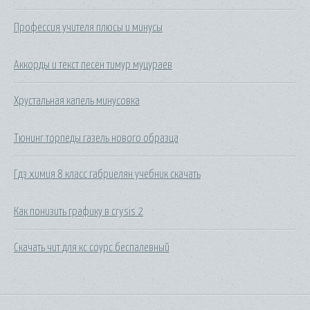
Профессия учителя плюсы и минусы
Аккорды и текст песен тимур муцураев
Хрустальная капель минусовка
Тюнинг торпеды газель нового образца
Гдз химия 8 класс габриелян учебник скачать
Как понизить графику в crysis 2
Скачать чит для кс соурс беспалевный