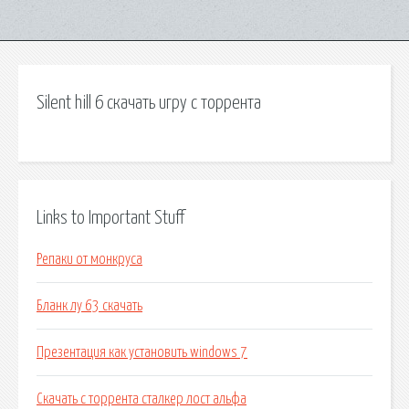
Silent hill 6 скачать игру с торрента
Links to Important Stuff
Репаки от монкруса
Бланк лу 63 скачать
Презентация как установить windows 7
Скачать с торрента сталкер лост альфа