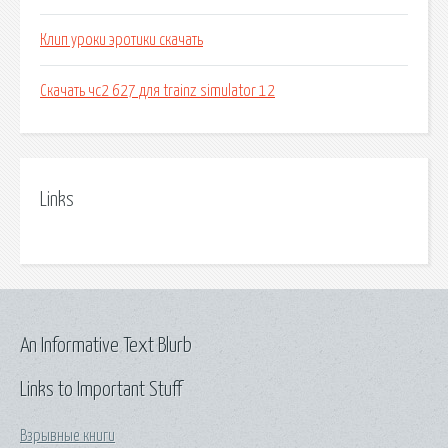
Клип уроки эротики скачать
Скачать чс2 627 для trainz simulator 12
Links
An Informative Text Blurb
Links to Important Stuff
Взрывные книги