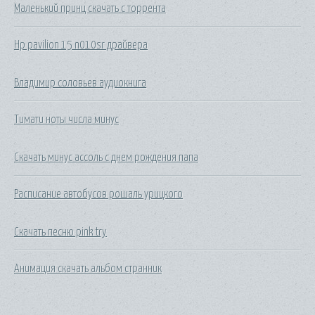
Маленький принц скачать с торрента
Hp pavilion 15 n010sr драйвера
Владимир соловьев аудиокнига
Тимати ноты числа минус
Скачать минус ассоль с днем рождения папа
Расписание автобусов рошаль урицкого
Скачать песню pink try
Анимация скачать альбом странник