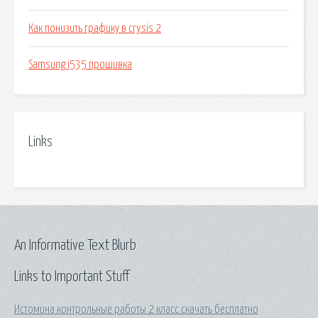
Как понизить графику в crysis 2
Samsung i535 прошивка
Links
An Informative Text Blurb
Links to Important Stuff
Истомина контрольные работы 2 класс скачать бесплатно