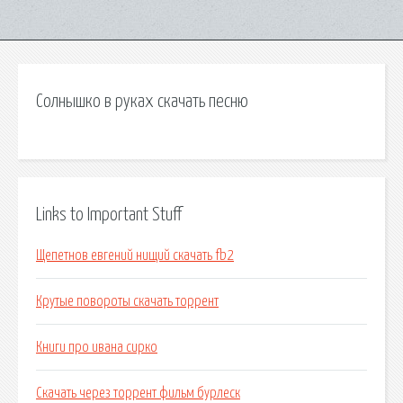
Солнышко в руках скачать песню
Links to Important Stuff
Щепетнов евгений нищий скачать fb2
Крутые повороты скачать торрент
Книги про ивана сирко
Скачать через торрент фильм бурлеск