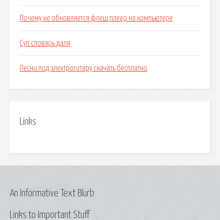
Почему не обновляется флеш плеер на компьютере
Суп словарь даля
Песни под электрогитару скачать бесплатно
Links
An Informative Text Blurb
Links to Important Stuff