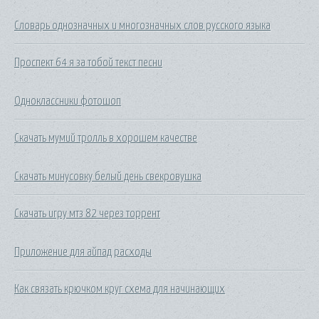
Словарь однозначных и многозначных слов русского языка
Проспект 64 я за тобой текст песни
Одноклассники фотошоп
Скачать мумий тролль в хорошем качестве
Скачать минусовку белый день свекровушка
Скачать игру мтз 82 через торрент
Приложение для айпад расходы
Как связать крючком круг схема для начинающих